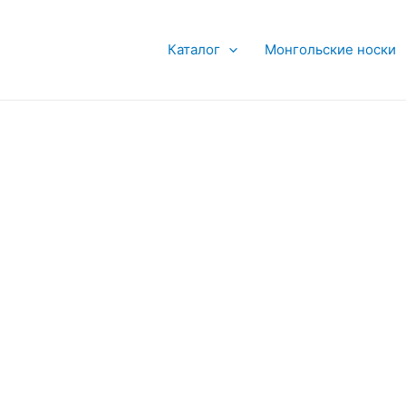
Каталог
Монгольские носки
ко
й.
це