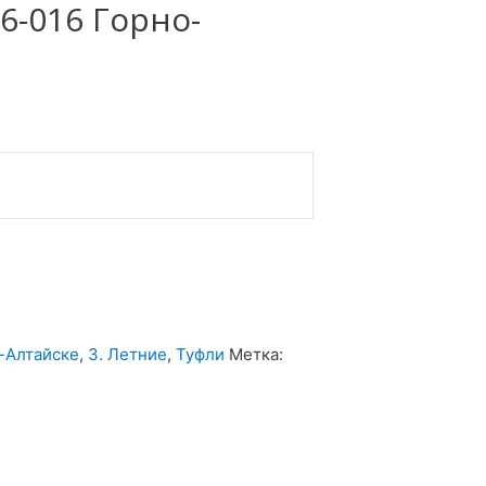
6-016 Горно-
о-Алтайске
,
3. Летние
,
Туфли
Метка: