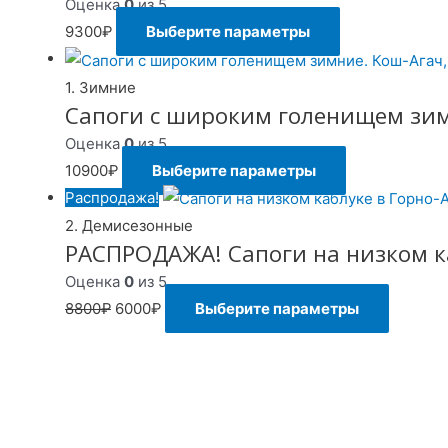
Оценка
0
из 5
9300
₽
Выберите параметры
1. Зимние
Сапоги с широким голенищем зимн
Оценка
0
из 5
10900
₽
Выберите параметры
Распродажа!
2. Демисезонные
РАСПРОДАЖА! Сапоги на низком ка
Оценка
0
из 5
8800
₽
6000
₽
Выберите параметры