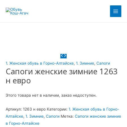
Перейти
Первоначальная
Текущая
Этот
Этот
Этот
Этот
Этот
Main
к
цена
цена:
товар
товар
товар
товар
товар
Men
содержимому
составляла
400₽.
имеет
имеет
имеет
имеет
имеет
1400₽.
несколько
несколько
несколько
несколько
несколько
вариаций.
вариаций.
вариаций.
вариаций.
вариаций.
Опции
Опции
Опции
Опции
Опции
можно
можно
можно
можно
можно
выбрать
выбрать
выбрать
выбрать
выбрать
на
на
на
на
на
1. Женская обувь в Горно-Алтайске
,
1. Зимние
,
Сапоги
странице
странице
странице
странице
странице
Сапоги женские зимние 1263
товара.
товара.
товара.
товара.
товара.
н евро
Этого товара нет в наличии, заказ недоступен.
Артикул:
1263 н евро
Категории:
1. Женская обувь в Горно-
Алтайске
,
1. Зимние
,
Сапоги
Метка:
Сапоги женские зимние
в Горно-Алтайске