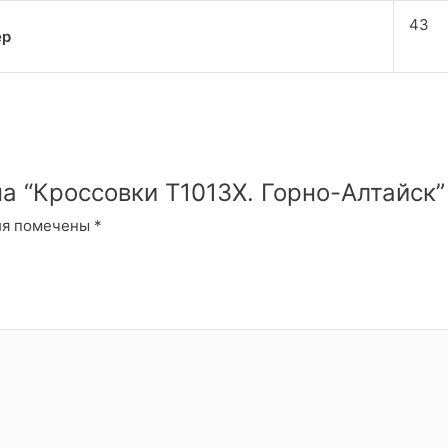
43
ер
на “Кроссовки T1013X. Горно-Алтайск”
ля помечены
*