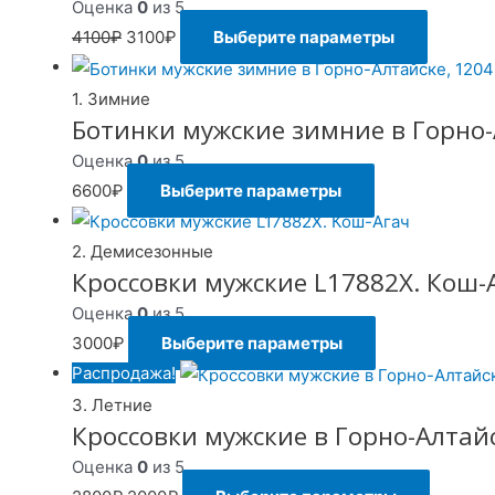
Оценка
0
из 5
4100
₽
3100
₽
Выберите параметры
1. Зимние
Ботинки мужские зимние в Горно-
Оценка
0
из 5
6600
₽
Выберите параметры
2. Демисезонные
Кроссовки мужские L17882X. Кош-
Оценка
0
из 5
3000
₽
Выберите параметры
Распродажа!
3. Летние
Кроссовки мужские в Горно-Алтайс
Оценка
0
из 5