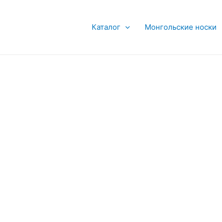
Каталог
Монгольские носки
ко
ко
й.
й.
е
це