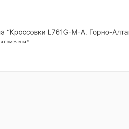
на “Кроссовки L761G-M-A. Горно-Алта
ля помечены
*