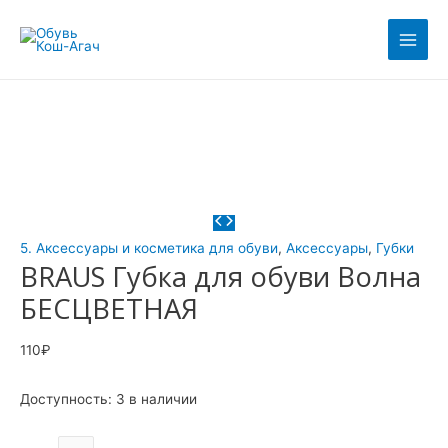
Перейти
Количество
Main
к
товара
Men
содержимому
BRAUS
Губка
для
обуви
Волна
БЕСЦВЕТНАЯ
5. Аксессуары и косметика для обуви
,
Аксессуары
,
Губки
BRAUS Губка для обуви Волна
БЕСЦВЕТНАЯ
110
₽
Доступность:
3 в наличии