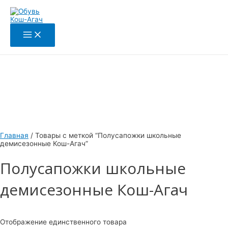
Main
Перейти
Первоначальная
Текущая
Этот
Menu
к
цена
цена:
товар
содержимому
составляла
2400₽.
имеет
4600₽.
несколько
вариаций.
Опции
можно
выбрать
на
странице
товара.
Главная
/ Товары с меткой “Полусапожки школьные
демисезонные Кош-Агач”
Полусапожки школьные
демисезонные Кош-Агач
Отображение единственного товара